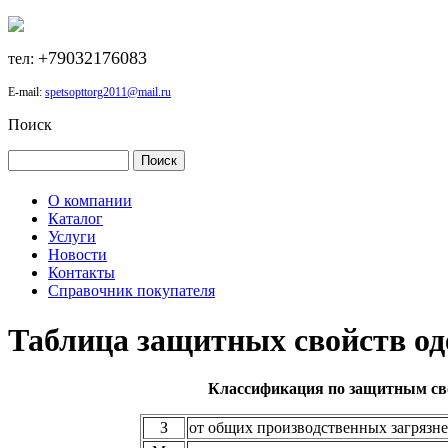
+79032176083
тел:
E-mail:
spetsopttorg2011@mail.ru
Поиск
О компании
Каталог
Услуги
Новости
Контакты
Справочник покупателя
Таблица защитных свойств о
Классификация по защитным сво
З
от общих производственных загрязн