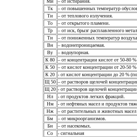
Ми
– от истирания.
Тк
– от повышенных температур обусло
Ти
– от теплового излучения.
То
– от открытого пламени.
Тр
– от иск, брызг расплавленного мета
Тн
– от пониженных температур воздуха
Вн
– водонепроницаемая.
Ву
– водоупорная.
К 80
– от концентрации кислот от 50-80 % 
К 50
– от кислот концентрации от 20-50 % 
К 20
- от кислот концентрации до 20 % (по
Щ 50
– от растворов щелочей концентраци
Щ 20
- от растворов щелочей концентрации
Нл
- от продуктов легких фракций.
Нм
- от нефтяных масел и продуктов тя
Нж
– от растительных и животных масел
Бм
– от микроорганизмов.
Бн
– от насекомых.
Со
- сигнальная