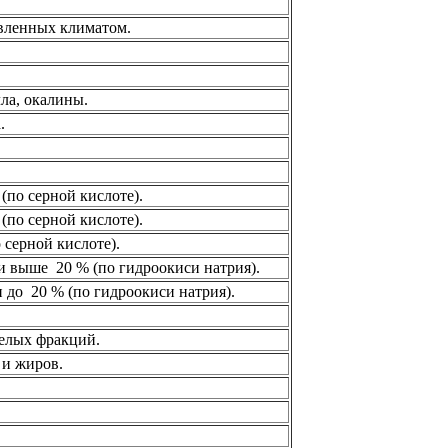
вленных климатом.
лла, окалины.
.
(по серной кислоте).
(по серной кислоте).
 серной кислоте).
и выше 20 % (по гидроокиси натрия).
 до 20 % (по гидроокиси натрия).
желых фракций.
 и жиров.