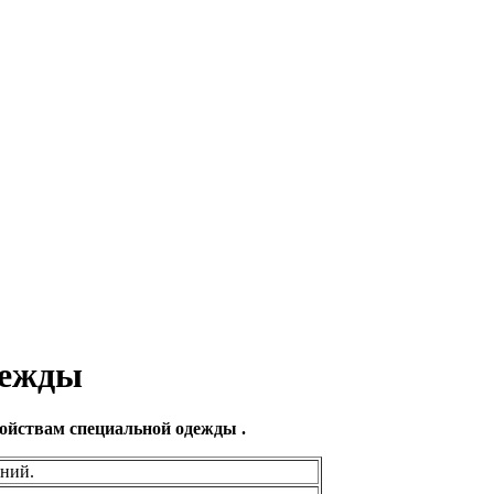
дежды
йствам специальной одежды .
ений.