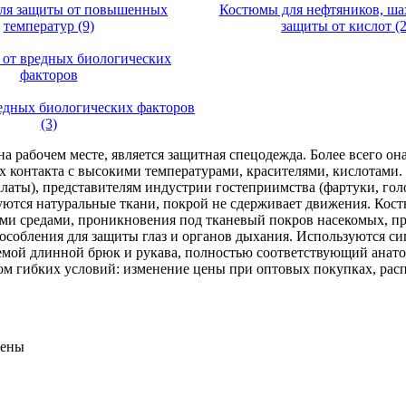
ля защиты от повышенных
Костюмы для нефтяников, шах
температур (9)
защиты от кислот (2
едных биологических факторов
(3)
 рабочем месте, является защитная спецодежда. Более всего она
х контакта с высокими температурами, красителями, кислотами.
алаты), представителям индустрии гостеприимства (фартуки, го
уются натуральные ткани, покрой не сдерживает движения. Кос
ми средами, проникновения под тканевый покров насекомых, п
пособления для защиты глаз и органов дыхания. Используются с
аемой длинной брюк и рукава, полностью соответствующий анат
том гибких условий: изменение цены при оптовых покупках, рас
щены