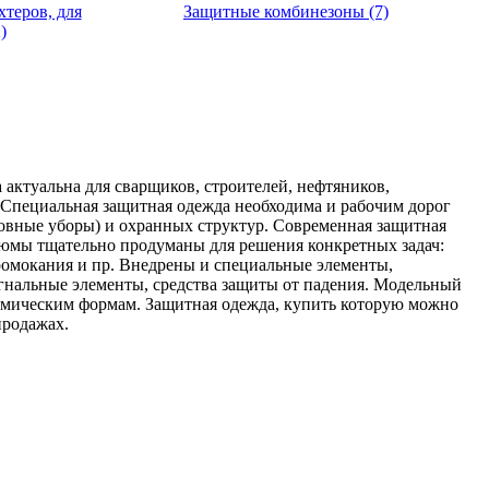
теров, для
Защитные комбинезоны (7)
)
 актуальна для сварщиков, строителей, нефтяников,
 Специальная защитная одежда необходима и рабочим дорог
ловные уборы) и охранных структур. Современная защитная
тюмы тщательно продуманы для решения конкретных задач:
ромокания и пр. Внедрены и специальные элементы,
игнальные элементы, средства защиты от падения. Модельный
омическим формам. Защитная одежда, купить которую можно
продажах.