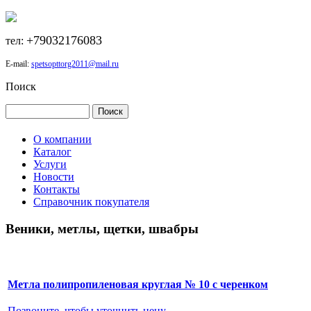
+79032176083
тел:
E-mail:
spetsopttorg2011@mail.ru
Поиск
О компании
Каталог
Услуги
Новости
Контакты
Справочник покупателя
Веники, метлы, щетки, швабры
Метла полипропиленовая круглая № 10 с черенком
Позвоните, чтобы уточнить цену