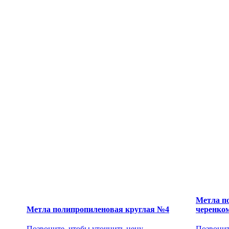
Метла п
Метла полипропиленовая круглая №4
черенком
Позвоните, чтобы уточнить цену
Позвонит