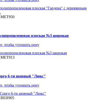
: МЕТ950
олипропиленовая плоская №3 широкая
е, чтобы уточнить цену
: МЕТ913
орго 6-ти шовный "Люкс"
е, чтобы уточнить цену
: ВЕН905