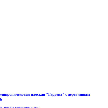
олипропиленовая плоская "Гардена" с деревянным
.
е, чтобы уточнить цену