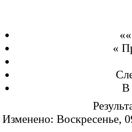
««
« П
Сл
В
Результа
Изменено: Воскресенье, 0