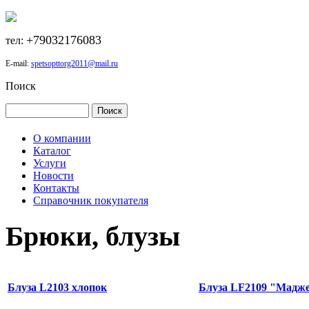
+79032176083
тел:
E-mail:
spetsopttorg2011@mail.ru
Поиск
О компании
Каталог
Услуги
Новости
Контакты
Справочник покупателя
Брюки, блузы
Блуза L2103 хлопок
Блуза LF2109 "Мадж