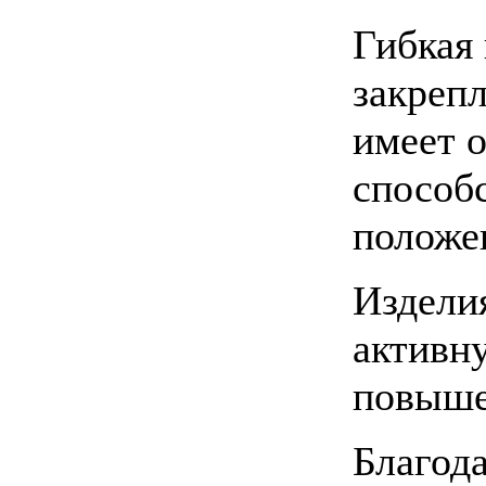
Гибкая
закреп
имеет 
способ
положе
Издели
активн
повыше
Благод