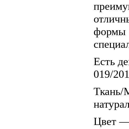
преиму
отличн
формы 
специа
Есть д
019/201
Ткань/
натура
Цвет —