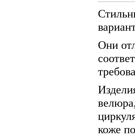
Стильн
вариант
Они от
соотве
требов
Издели
велюра,
циркуля
коже по