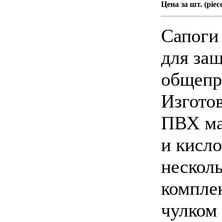
Цена за шт. (piece
Сапоги
для за
общепр
Изгото
ПВХ ма
и кисл
нескол
компле
чулком 