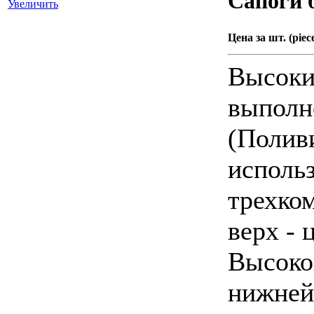
Сапоги 
Увеличить
Цена за шт. (piece
Высоки
выполн
(Полив
исполь
трехко
верх - 
Высоко
нижней